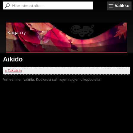
Valikko
Kaigan ry
Aikido
« Takaisin
Virheellinen valinta: Kuukausi sallittujen rajojen ulkopuolella.