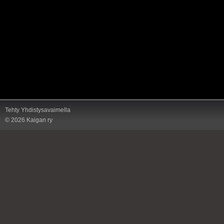
Tehty Yhdistysavaimella
©
2026 Kaigan ry