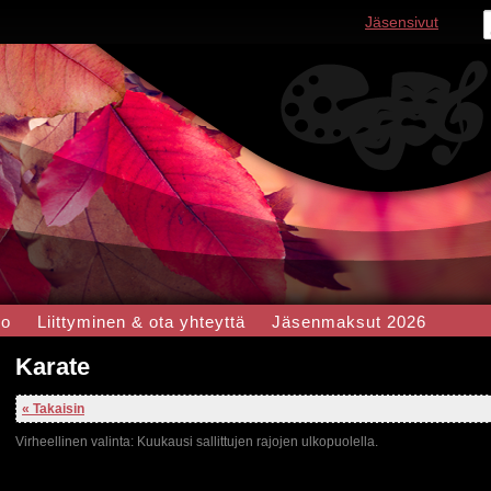
Jäsensivut
do
Liittyminen & ota yhteyttä
Jäsenmaksut 2026
Karate
« Takaisin
Virheellinen valinta: Kuukausi sallittujen rajojen ulkopuolella.