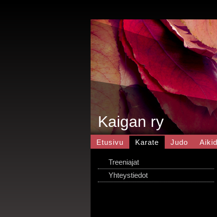
Kaigan ry
Etusivu
Karate
Judo
Aiki
Treeniajat
Yhteystiedot