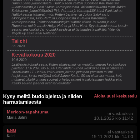
Hannu Laine judojaostosta. Hallitukseen valittiin uudelleen Kari Kuusisto
Judojaostosta ja Pasi Liukas karatejaostosta. Aikidopäällikkönä toimii Jukka
Salokaarto, judopäällikkönä Pirjo Perttula ja Karatepäällikkönä Pasi Liukas.
Hallituksessa jatkavat myös Petteri Lehtinen ja Jukka Salokaarto
aikidojaostosta, Pirjo Perttula judojaostosta ja Pekka Karenmaa
karatejaostosta. Toiminnantarkastajiksi valittiin Nikke Joukamo ja Kari
Rupponen sekä varalle Helga Hefner ja Matti Hovi. Syyskokouksessa jaettiin
seuran ansiomitali Jarno Luukkaselle ja aktiivisuudesta palkittiin Valentin
Yagelskiy sekä Kairi Rintanen.
Tai chi
3.9.2020
Kevätkokous 2020
10.6.2020
Lisätietoja kokouksesta. Kuten aikaisemmin jo mainittu, seuran kevätkokous
pidetään 17.6.2020 klo 18.00 Otanlahden urheilukeskuksessa osoitteessa
Urheilukatu 17. Lisäksi kokouksen jälkeen pidetään yhteinen tai chi
harjoitusta, jonka vetäjänä toimii Janne Koski. Siihen ei tarvita muuta, kuin
mukavat ulkoliikuntaan sopivat urheiluvaatteet ja halutessaan lenkkareita.
Kaikki seuran jäsenet ovat tervetulleita!
Kysy meiltä budolajeista ja niiden
Aloita uusi keskustelu
harrastamisesta
Mericon-tapahtuma
ei vastauksia
Maria Salmi
10.1.2025 klo 11:42
ENG
ei vastauksia
Kairi
19.11.2021 klo 14:00