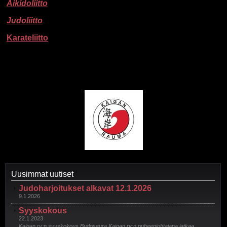
Aikidoliitto
Judoliitto
Karateliitto
Uusimmat uutiset
Judoharjoitukset alkavat 12.1.2026
9.1.2026
Syyskokous
22.1.2023
Kaigan ry:n syyskokous Budoseura Kaigan ry:n puheenjohtajana jatkaa