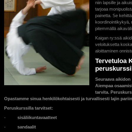
niin lapsille ja aikui
tarjoaa monipuolista
painetta. Se kehitt
koordinointikykyä, 
pitemmällä aikavälil
Kaigan ry:ssä aikid
veloituksetta koska
aloittaminen onnist
Tervetuloa 
peruskurssi
Seuraava aikidon 
Aiempaa osaamista
tarvita. Peruskurs
Opastamme sinua henkilökohtaisesti ja turvallisesti lajin pariin
Peruskurssilla tarvitset:
-
sisäliikuntavaatteet
-
sandaalit