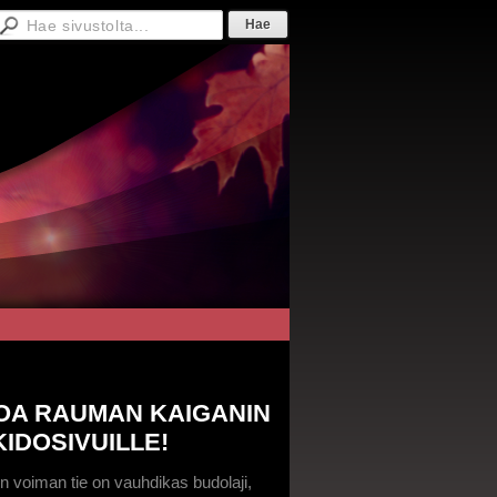
OA RAUMAN KAIGANIN
KIDOSIVUILLE!
n voiman tie on vauhdikas budolaji,