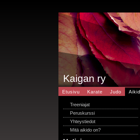
Kaigan ry
Etusivu
Karate
Judo
Aiki
Treeniajat
Peruskurssi
Yhteystiedot
Mitä aikido on?