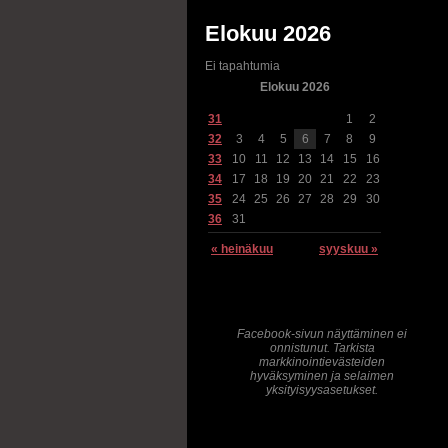
Elokuu 2026
Ei tapahtumia
Elokuu 2026
31
1
2
32
3
4
5
6
7
8
9
33
10
11
12
13
14
15
16
34
17
18
19
20
21
22
23
35
24
25
26
27
28
29
30
36
31
« heinäkuu
syyskuu »
Facebook-sivun näyttäminen ei
onnistunut. Tarkista
markkinointievästeiden
hyväksyminen ja selaimen
yksityisyysasetukset.