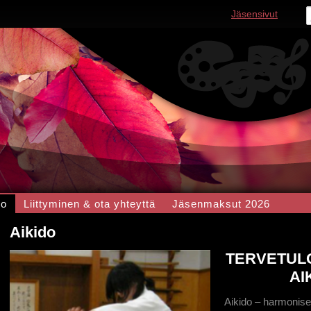
Jäsensivut
do
Liittyminen & ota yhteyttä
Jäsenmaksut 2026
Aikido
TERVETUL
AI
Aikido – harmonise