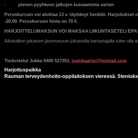
-
pienen pyyhkeen jalkojen kuivaamista varten
Peruskurssin voi aloittaa 13 v. täyttänyt henkilö. Harjoitukset ov
-20.00. Peruskurssin hinta on 70 €.
HARJOITTELUMAKSUN VOI MAKSAA LIIKUNTASETELI EPA
Aikidoliiton jokaisen jäsenseuran jokaisella harrastajalla tulee olla a
Tiedustelut Jukka 0400 527351,
jsalokaarto@hotmail.com
Harjoituspaikka
Rauman terveydenhoito-oppilaitoksen vieressä. Steniuk