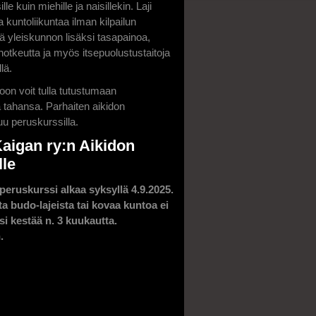
sille kuin miehille ja naisillekin. Laji
 kuntoliikuntaa ilman kilpailun
ää yleiskunnon lisäksi tasapainoa,
notkeutta ja myös itsepuolustustaitoja
lä.
oon voit tulla tutustumaan
 tahansa. Parhaiten aikidon
uu peruskurssilla.
Kaigan ry:n Aikidon
lle
peruskurssi alkaa syksyllä 4.9.2025.
 budo-lajeista tai kovaa kuntoa ei
si kestää n. 3 kuukautta.
.